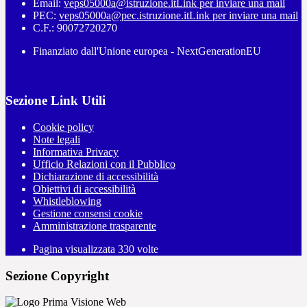
Email:
veps05000a@istruzione.it
Link per inviare una mail
PEC:
veps05000a@pec.istruzione.it
Link per inviare una mail
C.F.: 90072720270
Finanziato dall'Unione europea - NextGenerationEU
Sezione Link Utili
Cookie policy
Note legali
Informativa Privacy
Ufficio Relazioni con il Pubblico
Dichiarazione di accessibilità
Obiettivi di accessibilità
Whistleblowing
Gestione consensi cookie
Amministrazione trasparente
Pagina visualizzata
330
volte
Sezione Copyright