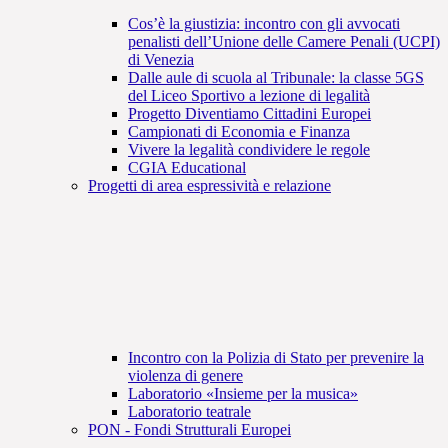
Cos’è la giustizia: incontro con gli avvocati
penalisti dell’Unione delle Camere Penali (UCPI)
di Venezia
Dalle aule di scuola al Tribunale: la classe 5GS
del Liceo Sportivo a lezione di legalità
Progetto Diventiamo Cittadini Europei
Campionati di Economia e Finanza
Vivere la legalità condividere le regole
CGIA Educational
Progetti di area espressività e relazione
Incontro con la Polizia di Stato per prevenire la
violenza di genere
Laboratorio «Insieme per la musica»
Laboratorio teatrale
PON - Fondi Strutturali Europei