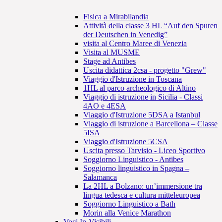
Fisica a Mirabilandia
Attività della classe 3 HL “Auf den Spuren
der Deutschen in Venedig”
visita al Centro Maree di Venezia
Visita al MUSME
Stage ad Antibes
Uscita didattica 2csa - progetto "Grew"
Viaggio d'Istruzione in Toscana
1HL al parco archeologico di Altino
Viaggio di istruzione in Sicilia - Classi
4AO e 4ESA
Viaggio d'Istruzione 5DSA a Istanbul
Viaggio di istruzione a Barcellona – Classe
5ISA
Viaggio d'Istruzione 5CSA
Uscita presso Tarvisio - Liceo Sportivo
Soggiorno Linguistico - Antibes
Soggiorno linguistico in Spagna –
Salamanca
La 2HL a Bolzano: un’immersione tra
lingua tedesca e cultura mitteleuropea
Soggiorno Linguistico a Bath
Morin alla Venice Marathon
Voci In-Visibili