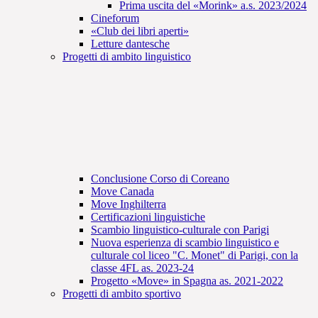
Prima uscita del «Morink» a.s. 2023/2024
Cineforum
«Club dei libri aperti»
Letture dantesche
Progetti di ambito linguistico
Conclusione Corso di Coreano
Move Canada
Move Inghilterra
Certificazioni linguistiche
Scambio linguistico-culturale con Parigi
Nuova esperienza di scambio linguistico e
culturale col liceo "C. Monet" di Parigi, con la
classe 4FL as. 2023-24
Progetto «Move» in Spagna as. 2021-2022
Progetti di ambito sportivo