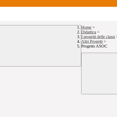
Home
>
Didattica
>
I progetti delle classi
Altri Progetti
>
Progetto ASOC