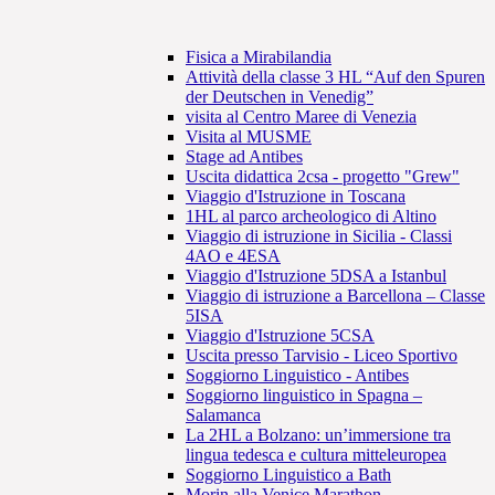
Fisica a Mirabilandia
Attività della classe 3 HL “Auf den Spuren
der Deutschen in Venedig”
visita al Centro Maree di Venezia
Visita al MUSME
Stage ad Antibes
Uscita didattica 2csa - progetto "Grew"
Viaggio d'Istruzione in Toscana
1HL al parco archeologico di Altino
Viaggio di istruzione in Sicilia - Classi
4AO e 4ESA
Viaggio d'Istruzione 5DSA a Istanbul
Viaggio di istruzione a Barcellona – Classe
5ISA
Viaggio d'Istruzione 5CSA
Uscita presso Tarvisio - Liceo Sportivo
Soggiorno Linguistico - Antibes
Soggiorno linguistico in Spagna –
Salamanca
La 2HL a Bolzano: un’immersione tra
lingua tedesca e cultura mitteleuropea
Soggiorno Linguistico a Bath
Morin alla Venice Marathon