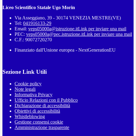
Liceo Scientifico Statale Ugo Morin
Via Asseggiano, 39 - 30174 VENEZIA MESTRE(VE)
Tel:
041916133-29
Email:
veps05000a@istruzione.it
Link per inviare una mail
PEC:
veps05000a@pec.istruzione.it
Link per inviare una mail
C.F.: 90072720270
Finanziato dall'Unione europea - NextGenerationEU
Sezione Link Utili
Cookie policy
Note legali
Informativa Privacy
Ufficio Relazioni con il Pubblico
Dichiarazione di accessibilità
Obiettivi di accessibilità
Whistleblowing
Gestione consensi cookie
Amministrazione trasparente