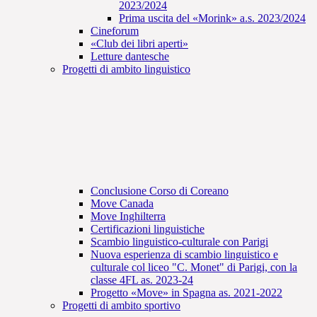
2023/2024
Prima uscita del «Morink» a.s. 2023/2024
Cineforum
«Club dei libri aperti»
Letture dantesche
Progetti di ambito linguistico
Conclusione Corso di Coreano
Move Canada
Move Inghilterra
Certificazioni linguistiche
Scambio linguistico-culturale con Parigi
Nuova esperienza di scambio linguistico e
culturale col liceo "C. Monet" di Parigi, con la
classe 4FL as. 2023-24
Progetto «Move» in Spagna as. 2021-2022
Progetti di ambito sportivo