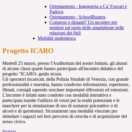
Orientamento - Ingegneria a Ca' Foscari e
Padova
Orientamento - SchoolBusters
Connessi o distanti? Un incontro per
genitori sul ruolo dello smartphone nelle
relazioni dei figli
Mobilità studentesca
Progetto ICARO
Martedì 25 marzo, presso l'Auditorium del nostro Istituto, gli alunni
di alcune classi quarte hanno partecipato all'incontro didattico del
progetto "ICARO- guida sicura.
Gli operatori incaricati, della Polizia Stradale di Venezia, con grande
professionalità e maestria, hanno condiviso informazioni, esperienze,
filmati, consigli sapendo suscitare importanti riflessioni ed emozioni.
L'incontro è infatti stato condotto con modalità interattiva e
partecipata tramite l'utilizzo di visori per la realtà potenziata e le
maschere per la simulazione di uso di sostanze psicoattive o di
alcool e di questionari. Sicuramente una modalità vincente per
stimolare i ragazzi nel loro percorso di crescita e di acquisizione del
senso civico.
Notizie