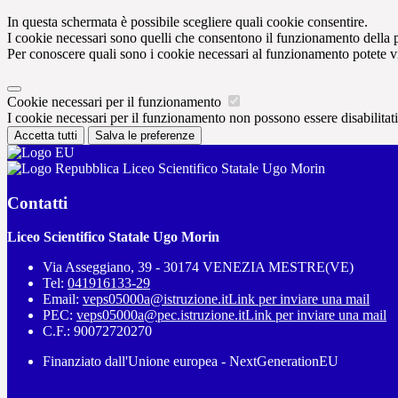
In questa schermata è possibile scegliere quali cookie consentire.
I cookie necessari sono quelli che consentono il funzionamento della pi
Per conoscere quali sono i cookie necessari al funzionamento potete v
Cookie necessari per il funzionamento
I cookie necessari per il funzionamento non possono essere disabilitati.
Accetta tutti
Salva le preferenze
Liceo Scientifico Statale Ugo Morin
Contatti
Liceo Scientifico Statale Ugo Morin
Via Asseggiano, 39 - 30174 VENEZIA MESTRE(VE)
Tel:
041916133-29
Email:
veps05000a@istruzione.it
Link per inviare una mail
PEC:
veps05000a@pec.istruzione.it
Link per inviare una mail
C.F.: 90072720270
Finanziato dall'Unione europea - NextGenerationEU