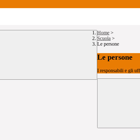
Home
>
Scuola
>
Le persone
Le persone
I responsabili e gli uf