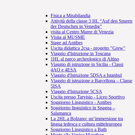
Fisica a Mirabilandia
Attività della classe 3 HL “Auf den Spuren
der Deutschen in Venedig”
visita al Centro Maree di Venezia
Visita al MUSME
Stage ad Antibes
Uscita didattica 2csa - progetto "Grew"
Viaggio d'Istruzione in Toscana
1HL al parco archeologico di Altino
Viaggio di istruzione in Sicilia - Classi
4AO e 4ESA
Viaggio d'Istruzione 5DSA a Istanbul
Viaggio di istruzione a Barcellona – Classe
5ISA
Viaggio d'Istruzione 5CSA
Uscita presso Tarvisio - Liceo Sportivo
Soggiorno Linguistico - Antibes
Soggiorno linguistico in Spagna –
Salamanca
La 2HL a Bolzano: un’immersione tra
lingua tedesca e cultura mitteleuropea
Soggiorno Linguistico a Bath
Morin alla Venice Marathon