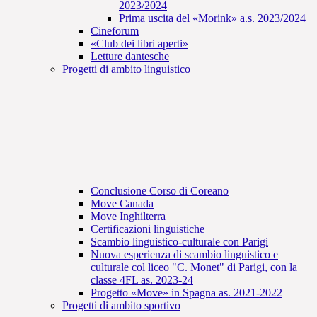
2023/2024
Prima uscita del «Morink» a.s. 2023/2024
Cineforum
«Club dei libri aperti»
Letture dantesche
Progetti di ambito linguistico
Conclusione Corso di Coreano
Move Canada
Move Inghilterra
Certificazioni linguistiche
Scambio linguistico-culturale con Parigi
Nuova esperienza di scambio linguistico e
culturale col liceo "C. Monet" di Parigi, con la
classe 4FL as. 2023-24
Progetto «Move» in Spagna as. 2021-2022
Progetti di ambito sportivo