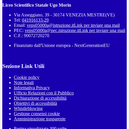
Liceo Scientifico Statale Ugo Morin
Via Asseggiano, 39 - 30174 VENEZIA MESTRE(VE)
Tel:
041916133-29
Email:
veps05000a@istruzione.it
Link per inviare una mail
PEC:
veps05000a@pec.istruzione.it
Link per inviare una mail
C.F.: 90072720270
Finanziato dall'Unione europea - NextGenerationEU
Sezione Link Utili
Cookie policy
Note legali
Informativa Privacy
Ufficio Relazioni con il Pubblico
Dichiarazione di accessibilità
Obiettivi di accessibilità
Whistleblowing
Gestione consensi cookie
Amministrazione trasparente
Pagina visualizzata
300
volte