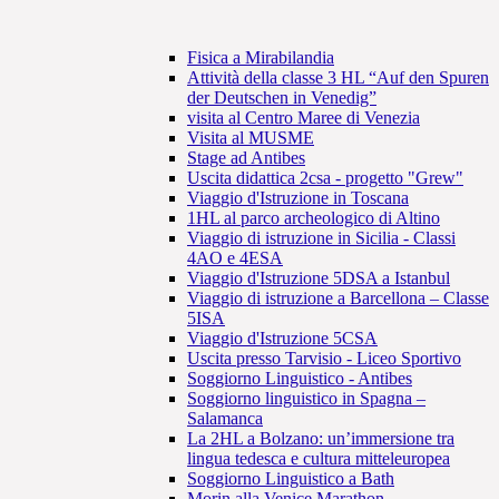
Fisica a Mirabilandia
Attività della classe 3 HL “Auf den Spuren
der Deutschen in Venedig”
visita al Centro Maree di Venezia
Visita al MUSME
Stage ad Antibes
Uscita didattica 2csa - progetto "Grew"
Viaggio d'Istruzione in Toscana
1HL al parco archeologico di Altino
Viaggio di istruzione in Sicilia - Classi
4AO e 4ESA
Viaggio d'Istruzione 5DSA a Istanbul
Viaggio di istruzione a Barcellona – Classe
5ISA
Viaggio d'Istruzione 5CSA
Uscita presso Tarvisio - Liceo Sportivo
Soggiorno Linguistico - Antibes
Soggiorno linguistico in Spagna –
Salamanca
La 2HL a Bolzano: un’immersione tra
lingua tedesca e cultura mitteleuropea
Soggiorno Linguistico a Bath
Morin alla Venice Marathon