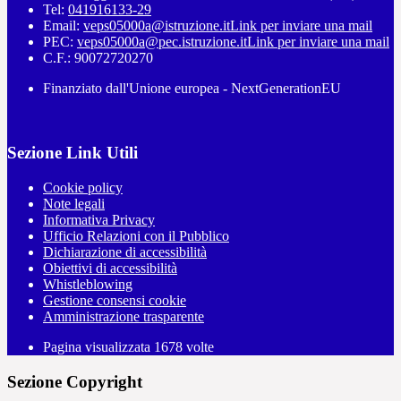
Tel:
041916133-29
Email:
veps05000a@istruzione.it
Link per inviare una mail
PEC:
veps05000a@pec.istruzione.it
Link per inviare una mail
C.F.: 90072720270
Finanziato dall'Unione europea - NextGenerationEU
Sezione Link Utili
Cookie policy
Note legali
Informativa Privacy
Ufficio Relazioni con il Pubblico
Dichiarazione di accessibilità
Obiettivi di accessibilità
Whistleblowing
Gestione consensi cookie
Amministrazione trasparente
Pagina visualizzata
1678
volte
Sezione Copyright