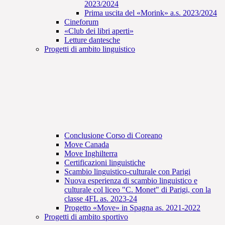
2023/2024
Prima uscita del «Morink» a.s. 2023/2024
Cineforum
«Club dei libri aperti»
Letture dantesche
Progetti di ambito linguistico
Conclusione Corso di Coreano
Move Canada
Move Inghilterra
Certificazioni linguistiche
Scambio linguistico-culturale con Parigi
Nuova esperienza di scambio linguistico e
culturale col liceo "C. Monet" di Parigi, con la
classe 4FL as. 2023-24
Progetto «Move» in Spagna as. 2021-2022
Progetti di ambito sportivo