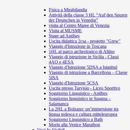
Fisica a Mirabilandia
Attività della classe 3 HL “Auf den Spuren
der Deutschen in Venedig”
visita al Centro Maree di Venezia
Visita al MUSME
Stage ad Antibes
Uscita didattica 2csa - progetto "Grew"
Viaggio d'Istruzione in Toscana
1HL al parco archeologico di Altino
Viaggio di istruzione in Sicilia - Classi
4AO e 4ESA
Viaggio d'Istruzione 5DSA a Istanbul
Viaggio di istruzione a Barcellona – Classe
5ISA
Viaggio d'Istruzione 5CSA
Uscita presso Tarvisio - Liceo Sportivo
Soggiorno Linguistico - Antibes
Soggiorno linguistico in Spagna –
Salamanca
La 2HL a Bolzano: un’immersione tra
lingua tedesca e cultura mitteleuropea
Soggiorno Linguistico a Bath
Morin alla Venice Marathon
Voci In-Visibili