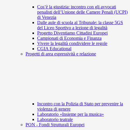
Cos’è la giustizia: incontro con gli avvocati
penalisti dell’Unione delle Camere Penali (UCPI)
di Venezia
Dalle aule di scuola al Tribunale: la classe 5GS
del Liceo Sportivo a lezione di legalità
Progetto Diventiamo Cittadini Europei
Campionati di Economia e Finanza
Vivere la legalità condividere le regole
CGIA Educational
Progetti di area espressività e relazione
Incontro con la Polizia di Stato per prevenire la
violenza di genere
Laboratorio «Insieme per la musica»
Laboratorio teatrale
PON - Fondi Strutturali Europei