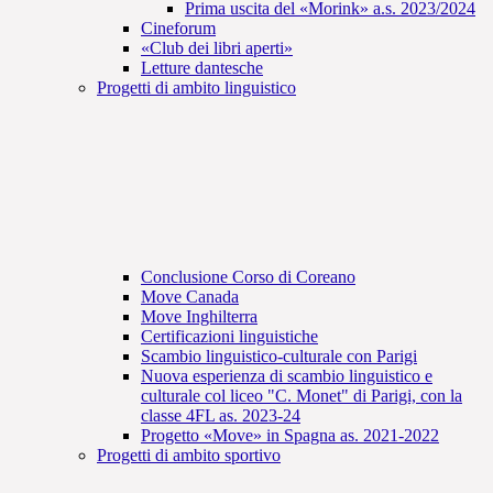
Prima uscita del «Morink» a.s. 2023/2024
Cineforum
«Club dei libri aperti»
Letture dantesche
Progetti di ambito linguistico
Conclusione Corso di Coreano
Move Canada
Move Inghilterra
Certificazioni linguistiche
Scambio linguistico-culturale con Parigi
Nuova esperienza di scambio linguistico e
culturale col liceo "C. Monet" di Parigi, con la
classe 4FL as. 2023-24
Progetto «Move» in Spagna as. 2021-2022
Progetti di ambito sportivo