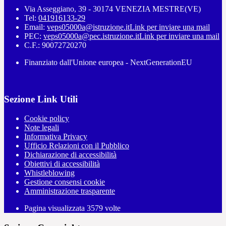
Via Asseggiano, 39 - 30174 VENEZIA MESTRE(VE)
Tel:
041916133-29
Email:
veps05000a@istruzione.it
Link per inviare una mail
PEC:
veps05000a@pec.istruzione.it
Link per inviare una mail
C.F.: 90072720270
Finanziato dall'Unione europea - NextGenerationEU
Sezione Link Utili
Cookie policy
Note legali
Informativa Privacy
Ufficio Relazioni con il Pubblico
Dichiarazione di accessibilità
Obiettivi di accessibilità
Whistleblowing
Gestione consensi cookie
Amministrazione trasparente
Pagina visualizzata
3579
volte