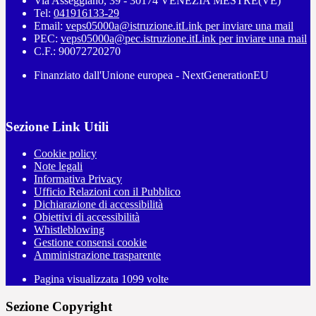
Via Asseggiano, 39 - 30174 VENEZIA MESTRE(VE)
Tel:
041916133-29
Email:
veps05000a@istruzione.it
Link per inviare una mail
PEC:
veps05000a@pec.istruzione.it
Link per inviare una mail
C.F.: 90072720270
Finanziato dall'Unione europea - NextGenerationEU
Sezione Link Utili
Cookie policy
Note legali
Informativa Privacy
Ufficio Relazioni con il Pubblico
Dichiarazione di accessibilità
Obiettivi di accessibilità
Whistleblowing
Gestione consensi cookie
Amministrazione trasparente
Pagina visualizzata
1099
volte
Sezione Copyright