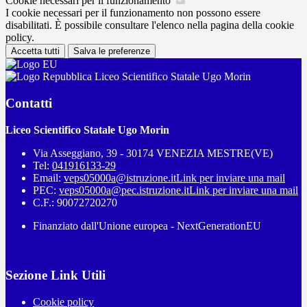
Cookie necessari per il funzionamento
I cookie necessari per il funzionamento non possono essere
disabilitati. È possibile consultare l'elenco nella pagina della cookie
policy.
Accetta tutti
Salva le preferenze
Liceo Scientifico Statale Ugo Morin
Contatti
Liceo Scientifico Statale Ugo Morin
Via Asseggiano, 39 - 30174 VENEZIA MESTRE(VE)
Tel:
041916133-29
Email:
veps05000a@istruzione.it
Link per inviare una mail
PEC:
veps05000a@pec.istruzione.it
Link per inviare una mail
C.F.: 90072720270
Finanziato dall'Unione europea - NextGenerationEU
Sezione Link Utili
Cookie policy