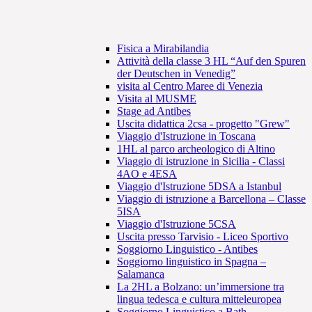
Fisica a Mirabilandia
Attività della classe 3 HL “Auf den Spuren
der Deutschen in Venedig”
visita al Centro Maree di Venezia
Visita al MUSME
Stage ad Antibes
Uscita didattica 2csa - progetto "Grew"
Viaggio d'Istruzione in Toscana
1HL al parco archeologico di Altino
Viaggio di istruzione in Sicilia - Classi
4AO e 4ESA
Viaggio d'Istruzione 5DSA a Istanbul
Viaggio di istruzione a Barcellona – Classe
5ISA
Viaggio d'Istruzione 5CSA
Uscita presso Tarvisio - Liceo Sportivo
Soggiorno Linguistico - Antibes
Soggiorno linguistico in Spagna –
Salamanca
La 2HL a Bolzano: un’immersione tra
lingua tedesca e cultura mitteleuropea
Soggiorno Linguistico a Bath