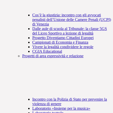
Cos’è la giustizia: incontro con gli avvocati
penalisti dell’Unione delle Camere Penali (UCPI)
di Venezia
Dalle aule di scuola al Tribunale: la classe 5GS
del Liceo Sportivo a lezione di legalità
Progetto Diventiamo Cittadini Europei
Campionati di Economia e Finanza
Vivere la legalità condividere le regole
CGIA Educational
Progetti di area espressività e relazione
Incontro con la Polizia di Stato per prevenire la
violenza di genere
Laboratorio «Insieme per la musica»
Laboratorio teatrale