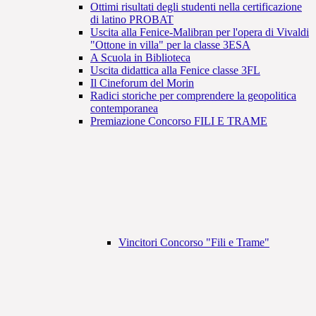
Ottimi risultati degli studenti nella certificazione
di latino PROBAT
Uscita alla Fenice-Malibran per l'opera di Vivaldi
"Ottone in villa" per la classe 3ESA
A Scuola in Biblioteca
Uscita didattica alla Fenice classe 3FL
Il Cineforum del Morin
Radici storiche per comprendere la geopolitica
contemporanea
Premiazione Concorso FILI E TRAME
Vincitori Concorso "Fili e Trame"