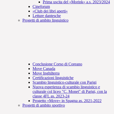
Prima uscita del «Morink» a.s. 2023/2024
Cineforum
«Club dei libri aperti»
Letture dantesche
Progetti di ambito linguistico
Conclusione Corso di Coreano
Move Canada
Move Inghilterra
Certificazioni linguistiche
Scambio linguistico-culturale con Parigi
Nuova esperienza di scambio linguistico e
culturale col liceo "C. Monet" di Parigi, con la
classe 4FL as. 2023-24
Progetto «Move» in Spagna as. 2021-2022
Progetti di ambito sportivo