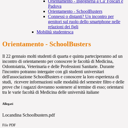
Orientamento - Ingegneria a Ca' Foscari e
Padova
Orientamento - SchoolBusters
Connessi o distanti? Un incontro per
genitori sul ruolo dello smartphone nelle
relazioni dei figli
Mobilità studentesca
Orientamento - SchoolBusters
Il 22 gennaio molti studenti di quarta e quinta parteciperanno ad un
incontro di orientamento per conoscere le facoltà di Medicina,
Odontoiatria, Veterinaria e delle Professioni Sanitarie. Durante
l'incontro potranno intergaire con gli studenti universitari
dell'associazione SchoolBusters e conoscere la loro esperienza di
studi, ricevere informazioni sulle modalità del semestre filtro e delle
prove che i ragazzi dovranno sostenere al termine di esso; orientarsi
tra le varie facoltà di Medicina delle università italiane
Allegati
Locandina Schoolbusters.pdf
File PDF