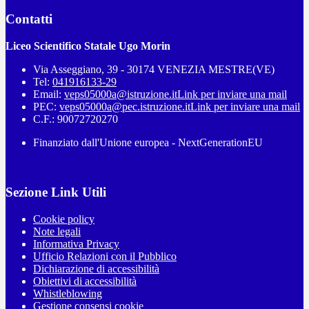
Contatti
Liceo Scientifico Statale Ugo Morin
Via Asseggiano, 39 - 30174 VENEZIA MESTRE(VE)
Tel:
041916133-29
Email:
veps05000a@istruzione.it
Link per inviare una mail
PEC:
veps05000a@pec.istruzione.it
Link per inviare una mail
C.F.: 90072720270
Finanziato dall'Unione europea - NextGenerationEU
Sezione Link Utili
Cookie policy
Note legali
Informativa Privacy
Ufficio Relazioni con il Pubblico
Dichiarazione di accessibilità
Obiettivi di accessibilità
Whistleblowing
Gestione consensi cookie