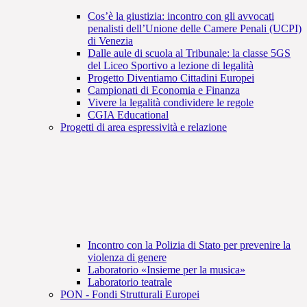
Cos’è la giustizia: incontro con gli avvocati
penalisti dell’Unione delle Camere Penali (UCPI)
di Venezia
Dalle aule di scuola al Tribunale: la classe 5GS
del Liceo Sportivo a lezione di legalità
Progetto Diventiamo Cittadini Europei
Campionati di Economia e Finanza
Vivere la legalità condividere le regole
CGIA Educational
Progetti di area espressività e relazione
Incontro con la Polizia di Stato per prevenire la
violenza di genere
Laboratorio «Insieme per la musica»
Laboratorio teatrale
PON - Fondi Strutturali Europei