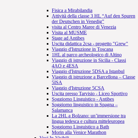
Fisica a Mirabilandia
Attività della classe 3 HL “Auf den Spuren
der Deutschen in Venedig”
visita al Centro Maree di Venezia
Visita al MUSME
Stage ad Antibes
Uscita didattica 2csa - progetto "Grew"
Viaggio d'Istruzione in Toscana
1HL al parco archeologico di Altino
Viaggio di istruzione in Sicilia - Classi
4AO e 4ESA
Viaggio d'Istruzione 5DSA a Istanbul
Viaggio di istruzione a Barcellona – Classe
5ISA
Viaggio d'Istruzione 5CSA
Uscita presso Tarvisio - Liceo Sportivo
Soggiorno Linguistico - Antibes
Soggiorno linguistico in Spagna –
Salamanca
La 2HL a Bolzano: un’immersione tra
lingua tedesca e cultura mitteleuropea
Soggiorno Linguistico a Bath
Morin alla Venice Marathon
Voci In-Visibili