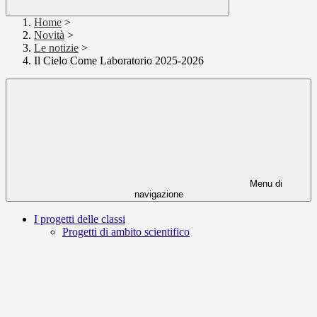
Home
>
Novità
>
Le notizie
>
Il Cielo Come Laboratorio 2025-2026
Menu di
navigazione
I progetti delle classi
Progetti di ambito scientifico