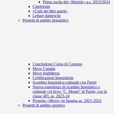
Prima uscita del «Morink» a.s. 2023/2024
Cineforum
«Club dei libri aperti»
Letture dantesche
Progetti di ambito linguistico
Conclusione Corso di Coreano
Move Canada
Move Inghilterra
Certificazioni linguistiche
Scambio linguistico-culturale con Parigi
Nuova esperienza di scambio linguistico e
culturale col liceo "C. Monet" di Parigi, con la
classe 4FL as. 2023-24
Progetto «Move» in Spagna as. 2021-2022
Progetti di ambito sportivo