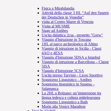
Fisica a Mirabilandia
Attività della classe 3 HL “Auf den Spuren
der Deutschen in Venedig”
visita al Centro Maree di Venezia
Visita al MUSME
Stage ad Antibes
Uscita didattica 2csa - progetto "Grew"
Viaggio d'Istruzione in Toscana
1HL al parco archeologico di Altino
Viaggio di istruzione in Sicilia - Classi
4AO e 4ESA
Viaggio d'Istruzione 5DSA a Istanbul
Viaggio di istruzione a Barcellona – Classe
5ISA
Viaggio d'Istruzione 5CSA
Uscita presso Tarvisio - Liceo Sportivo
Soggiorno Linguistico - Antibes
Soggiorno linguistico in Spagna –
Salamanca
La 2HL a Bolzano: un’immersione tra
lingua tedesca e cultura mitteleuropea
Soggiorno Linguistico a Bath
Morin alla Venice Marathon
Voci In-Visibili