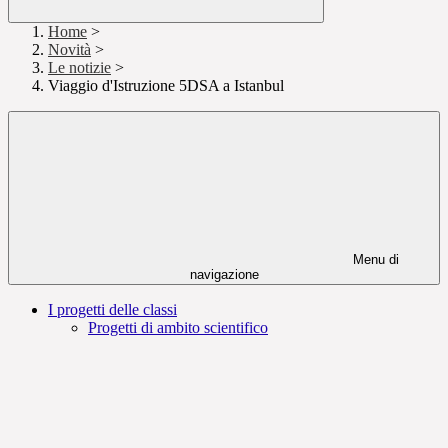
Home
>
Novità
>
Le notizie
>
Viaggio d'Istruzione 5DSA a Istanbul
Menu di
navigazione
I progetti delle classi
Progetti di ambito scientifico