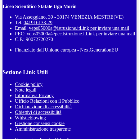
Liceo Scientifico Statale Ugo Morin
Via Asseggiano, 39 - 30174 VENEZIA MESTRE(VE)
Tel:
041916133-29
Email:
veps05000a@istruzione.it
Link per inviare una mail
PEC:
veps05000a@pec.istruzione.it
Link per inviare una mail
C.F.: 90072720270
Finanziato dall'Unione europea - NextGenerationEU
Sezione Link Utili
Cookie policy
Note legali
Informativa Privacy
Ufficio Relazioni con il Pubblico
Dichiarazione di accessibilità
Obiettivi di accessibilità
Whistleblowing
Gestione consensi cookie
Amministrazione trasparente