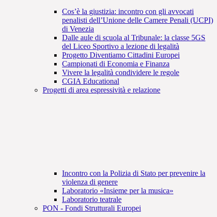
Cos’è la giustizia: incontro con gli avvocati
penalisti dell’Unione delle Camere Penali (UCPI)
di Venezia
Dalle aule di scuola al Tribunale: la classe 5GS
del Liceo Sportivo a lezione di legalità
Progetto Diventiamo Cittadini Europei
Campionati di Economia e Finanza
Vivere la legalità condividere le regole
CGIA Educational
Progetti di area espressività e relazione
Incontro con la Polizia di Stato per prevenire la
violenza di genere
Laboratorio «Insieme per la musica»
Laboratorio teatrale
PON - Fondi Strutturali Europei