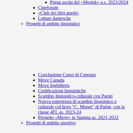
Prima uscita del «Morink» a.s. 2023/2024
Cineforum
«Club dei libri aperti»
Letture dantesche
Progetti di ambito linguistico
Conclusione Corso di Coreano
Move Canada
Move Inghilterra
Certificazioni linguistiche
Scambio linguistico-culturale con Parigi
Nuova esperienza di scambio linguistico e
culturale col liceo "C. Monet" di Parigi, con la
classe 4FL as. 2023-24
Progetto «Move» in Spagna as. 2021-2022
Progetti di ambito sportivo