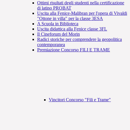
Ottimi risultati degli studenti nella certificazione
di latino PROBAT
Uscita alla Fenice-Malibran per l'opera di Vivaldi
"Ottone in villa" per la classe 3ESA
A Scuola in Biblioteca
Uscita didattica alla Fenice classe 3FL
Il Cineforum del Morin
Radici storiche per comprendere la geopolitica
contemporanea
Premiazione Concorso FILI E TRAME
Vincitori Concorso "Fili e Trame"