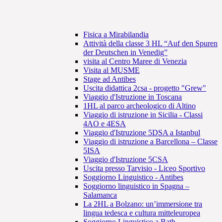
Fisica a Mirabilandia
Attività della classe 3 HL “Auf den Spuren
der Deutschen in Venedig”
visita al Centro Maree di Venezia
Visita al MUSME
Stage ad Antibes
Uscita didattica 2csa - progetto "Grew"
Viaggio d'Istruzione in Toscana
1HL al parco archeologico di Altino
Viaggio di istruzione in Sicilia - Classi
4AO e 4ESA
Viaggio d'Istruzione 5DSA a Istanbul
Viaggio di istruzione a Barcellona – Classe
5ISA
Viaggio d'Istruzione 5CSA
Uscita presso Tarvisio - Liceo Sportivo
Soggiorno Linguistico - Antibes
Soggiorno linguistico in Spagna –
Salamanca
La 2HL a Bolzano: un’immersione tra
lingua tedesca e cultura mitteleuropea
Soggiorno Linguistico a Bath