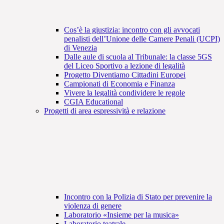
Cos’è la giustizia: incontro con gli avvocati
penalisti dell’Unione delle Camere Penali (UCPI)
di Venezia
Dalle aule di scuola al Tribunale: la classe 5GS
del Liceo Sportivo a lezione di legalità
Progetto Diventiamo Cittadini Europei
Campionati di Economia e Finanza
Vivere la legalità condividere le regole
CGIA Educational
Progetti di area espressività e relazione
Incontro con la Polizia di Stato per prevenire la
violenza di genere
Laboratorio «Insieme per la musica»
Laboratorio teatrale