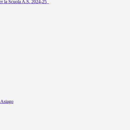
per la Scuola A.S. 2024-25
i Asiago