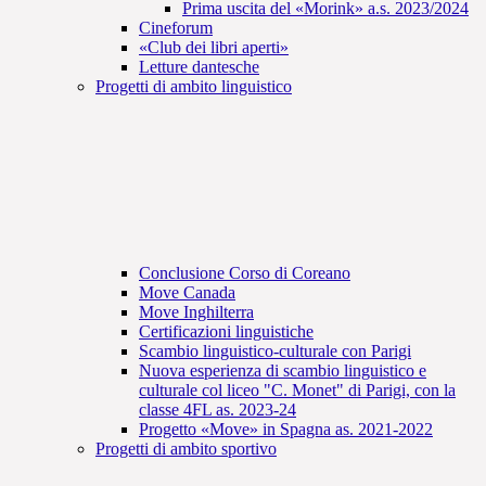
Prima uscita del «Morink» a.s. 2023/2024
Cineforum
«Club dei libri aperti»
Letture dantesche
Progetti di ambito linguistico
Conclusione Corso di Coreano
Move Canada
Move Inghilterra
Certificazioni linguistiche
Scambio linguistico-culturale con Parigi
Nuova esperienza di scambio linguistico e
culturale col liceo "C. Monet" di Parigi, con la
classe 4FL as. 2023-24
Progetto «Move» in Spagna as. 2021-2022
Progetti di ambito sportivo