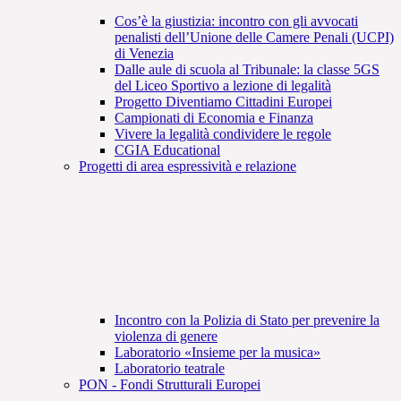
Cos’è la giustizia: incontro con gli avvocati
penalisti dell’Unione delle Camere Penali (UCPI)
di Venezia
Dalle aule di scuola al Tribunale: la classe 5GS
del Liceo Sportivo a lezione di legalità
Progetto Diventiamo Cittadini Europei
Campionati di Economia e Finanza
Vivere la legalità condividere le regole
CGIA Educational
Progetti di area espressività e relazione
Incontro con la Polizia di Stato per prevenire la
violenza di genere
Laboratorio «Insieme per la musica»
Laboratorio teatrale
PON - Fondi Strutturali Europei