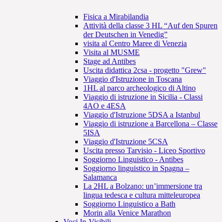
Fisica a Mirabilandia
Attività della classe 3 HL “Auf den Spuren
der Deutschen in Venedig”
visita al Centro Maree di Venezia
Visita al MUSME
Stage ad Antibes
Uscita didattica 2csa - progetto "Grew"
Viaggio d'Istruzione in Toscana
1HL al parco archeologico di Altino
Viaggio di istruzione in Sicilia - Classi
4AO e 4ESA
Viaggio d'Istruzione 5DSA a Istanbul
Viaggio di istruzione a Barcellona – Classe
5ISA
Viaggio d'Istruzione 5CSA
Uscita presso Tarvisio - Liceo Sportivo
Soggiorno Linguistico - Antibes
Soggiorno linguistico in Spagna –
Salamanca
La 2HL a Bolzano: un’immersione tra
lingua tedesca e cultura mitteleuropea
Soggiorno Linguistico a Bath
Morin alla Venice Marathon
Voci In-Visibili