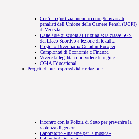
Cos’è la giustizia: incontro con gli avvocati
penalisti dell’Unione delle Camere Penali (UCPI)
di Venezia
Dalle aule di scuola al Tribunale: la classe 5GS
del Liceo Sportivo a lezione di legalità
Progetto Diventiamo Cittadini Europei
Campionati di Economia e Finanza
Vivere la legalità condividere le regole
CGIA Educational
Progetti di area espressività e relazione
Incontro con la Polizia di Stato per prevenire la
violenza di genere
Laboratorio «Insieme per la musica»
Laboratorio teatrale