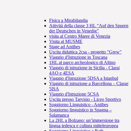
Fisica a Mirabilandia
Attività della classe 3 HL “Auf den Spuren
der Deutschen in Venedig”
visita al Centro Maree di Venezia
Visita al MUSME
Stage ad Antibes
Uscita didattica 2csa - progetto "Grew"
Viaggio d'Istruzione in Toscana
1HL al parco archeologico di Altino
Viaggio di istruzione in Sicilia - Classi
4AO e 4ESA
Viaggio d'Istruzione 5DSA a Istanbul
Viaggio di istruzione a Barcellona – Classe
5ISA
Viaggio d'Istruzione 5CSA
Uscita presso Tarvisio - Liceo Sportivo
Soggiorno Linguistico - Antibes
Soggiorno linguistico in Spagna –
Salamanca
La 2HL a Bolzano: un’immersione tra
lingua tedesca e cultura mitteleuropea
Soggiorno Linguistico a Bath