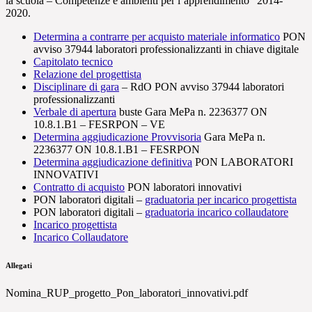
la scuola – Competenze e ambienti per l’apprendimento” 2014-
2020.
Determina a contrarre per acquisto materiale informatico
PON
avviso 37944 laboratori professionalizzanti in chiave digitale
Capitolato tecnico
Relazione del progettista
Disciplinare di gara
– RdO PON avviso 37944 laboratori
professionalizzanti
Verbale di apertura
buste Gara MePa n. 2236377 ON
10.8.1.B1 – FESRPON – VE
Determina aggiudicazione Provvisoria
Gara MePa n.
2236377 ON 10.8.1.B1 – FESRPON
Determina aggiudicazione definitiva
PON LABORATORI
INNOVATIVI
Contratto di acquisto
PON laboratori innovativi
PON laboratori digitali –
graduatoria per incarico progettista
PON laboratori digitali –
graduatoria incarico collaudatore
Incarico progettista
Incarico Collaudatore
Allegati
Nomina_RUP_progetto_Pon_laboratori_innovativi.pdf