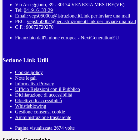
Via Asseggiano, 39 - 30174 VENEZIA MESTRE(VE)
Tel:
041916133-29
Email:
veps05000a@istruzione.it
Link per inviare una mail
PEC:
veps05000a@pec.istruzione.it
Link per inviare una mail
C.F.: 90072720270
Finanziato dall'Unione europea - NextGenerationEU
Sezione Link Utili
Cookie policy
Note legali
Informativa Privacy
Ufficio Relazioni con il Pubblico
Dichiarazione di accessibilità
Obiettivi di accessibilità
Whistleblowing
Gestione consensi cookie
Amministrazione trasparente
Pagina visualizzata
2674
volte