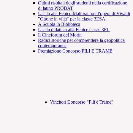
Ottimi risultati degli studenti nella certificazione
di latino PROBAT
Uscita alla Fenice-Malibran per l'opera di Vivaldi
"Ottone in villa" per la classe 3ESA
A Scuola in Biblioteca
Uscita didattica alla Fenice classe 3FL
Il Cineforum del Morin
Radici storiche per comprendere la geopolitica
contemporanea
Premiazione Concorso FILI E TRAME
Vincitori Concorso "Fili e Trame"