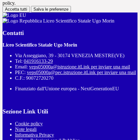
policy.
Accetta tutti
Salva le preferenze
Liceo Scientifico Statale Ugo Morin
Contatti
Liceo Scientifico Statale Ugo Morin
Via Asseggiano, 39 - 30174 VENEZIA MESTRE(VE)
Tel:
041916133-29
Email:
veps05000a@istruzione.it
Link per inviare una mail
PEC:
veps05000a@pec.istruzione.it
Link per inviare una mail
C.F.: 90072720270
Finanziato dall'Unione europea - NextGenerationEU
Sezione Link Utili
Cookie policy
Note legali
Informativa Privacy