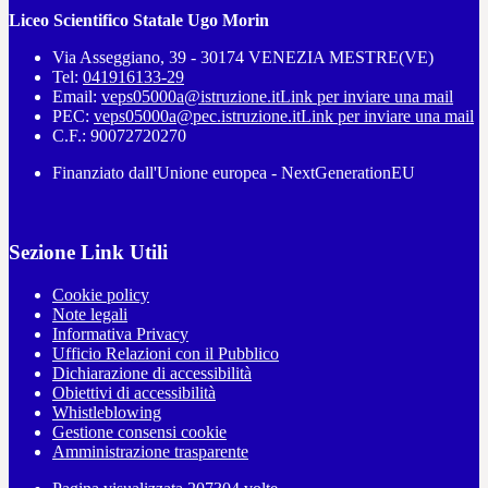
Liceo Scientifico Statale Ugo Morin
Via Asseggiano, 39 - 30174 VENEZIA MESTRE(VE)
Tel:
041916133-29
Email:
veps05000a@istruzione.it
Link per inviare una mail
PEC:
veps05000a@pec.istruzione.it
Link per inviare una mail
C.F.: 90072720270
Finanziato dall'Unione europea - NextGenerationEU
Sezione Link Utili
Cookie policy
Note legali
Informativa Privacy
Ufficio Relazioni con il Pubblico
Dichiarazione di accessibilità
Obiettivi di accessibilità
Whistleblowing
Gestione consensi cookie
Amministrazione trasparente