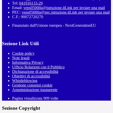
Tel:
041916133-29
Email:
veps05000a@istruzione.it
Link per inviare una mail
PEC:
veps05000a@pec.istruzione.it
Link per inviare una mail
C.F.: 90072720270
Finanziato dall'Unione europea - NextGenerationEU
Sezione Link Utili
Cookie policy
Note legali
Informativa Privacy
Ufficio Relazioni con il Pubblico
Dichiarazione di accessibilità
Obiettivi di accessibilità
Whistleblowing
Gestione consensi cookie
Amministrazione trasparente
Pagina visualizzata
909
volte
Sezione Copyright