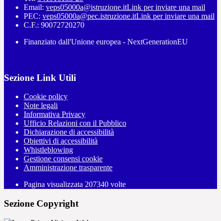
Email:
veps05000a@istruzione.it
Link per inviare una mail
PEC:
veps05000a@pec.istruzione.it
Link per inviare una mail
C.F.: 90072720270
Finanziato dall'Unione europea - NextGenerationEU
Sezione Link Utili
Cookie policy
Note legali
Informativa Privacy
Ufficio Relazioni con il Pubblico
Dichiarazione di accessibilità
Obiettivi di accessibilità
Whistleblowing
Gestione consensi cookie
Amministrazione trasparente
Pagina visualizzata
207340
volte
Sezione Copyright