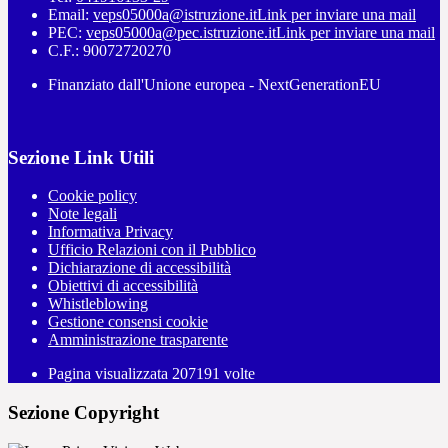
Email:
veps05000a@istruzione.it
Link per inviare una mail
PEC:
veps05000a@pec.istruzione.it
Link per inviare una mail
C.F.: 90072720270
Finanziato dall'Unione europea - NextGenerationEU
Sezione Link Utili
Cookie policy
Note legali
Informativa Privacy
Ufficio Relazioni con il Pubblico
Dichiarazione di accessibilità
Obiettivi di accessibilità
Whistleblowing
Gestione consensi cookie
Amministrazione trasparente
Pagina visualizzata
207191
volte
Sezione Copyright