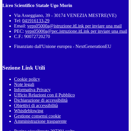
Liceo Scientifico Statale Ugo Morin
Via Asseggiano, 39 - 30174 VENEZIA MESTRE(VE)
Tel:
041916133-29
Email:
veps05000a@istruzione.it
Link per inviare una mail
PEC:
veps05000a@pec.istruzione.it
Link per inviare una mail
C.F.: 90072720270
Finanziato dall'Unione europea - NextGenerationEU
Sezione Link Utili
Cookie policy
Note legali
Informativa Privacy
Ufficio Relazioni con il Pubblico
Dichiarazione di accessibilità
Obiettivi di accessibilità
Whistleblowing
Gestione consensi cookie
Amministrazione trasparente