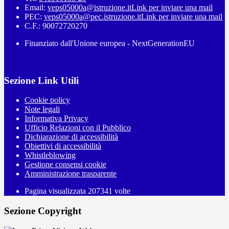
Email:
veps05000a@istruzione.it
Link per inviare una mail
PEC:
veps05000a@pec.istruzione.it
Link per inviare una mail
C.F.: 90072720270
Finanziato dall'Unione europea - NextGenerationEU
Sezione Link Utili
Cookie policy
Note legali
Informativa Privacy
Ufficio Relazioni con il Pubblico
Dichiarazione di accessibilità
Obiettivi di accessibilità
Whistleblowing
Gestione consensi cookie
Amministrazione trasparente
Pagina visualizzata
207341
volte
Sezione Copyright