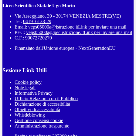
Liceo Scientifico Statale Ugo Morin
Via Asseggiano, 39 - 30174 VENEZIA MESTRE(VE)
Tel:
041916133-29
Email:
veps05000a@istruzione.it
Link per inviare una mail
PEC:
veps05000a@pec.istruzione.it
Link per inviare una mail
C.F.: 90072720270
Finanziato dall'Unione europea - NextGenerationEU
Sezione Link Utili
Cookie policy
Note legali
Informativa Privacy
Ufficio Relazioni con il Pubblico
Dichiarazione di accessibilità
Obiettivi di accessibilità
Whistleblowing
Gestione consensi cookie
Amministrazione trasparente