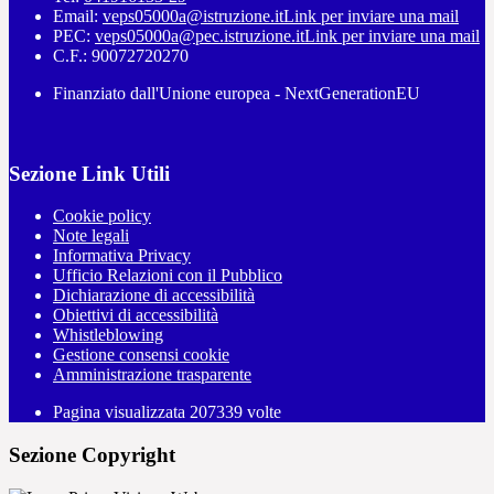
Email:
veps05000a@istruzione.it
Link per inviare una mail
PEC:
veps05000a@pec.istruzione.it
Link per inviare una mail
C.F.: 90072720270
Finanziato dall'Unione europea - NextGenerationEU
Sezione Link Utili
Cookie policy
Note legali
Informativa Privacy
Ufficio Relazioni con il Pubblico
Dichiarazione di accessibilità
Obiettivi di accessibilità
Whistleblowing
Gestione consensi cookie
Amministrazione trasparente
Pagina visualizzata
207339
volte
Sezione Copyright