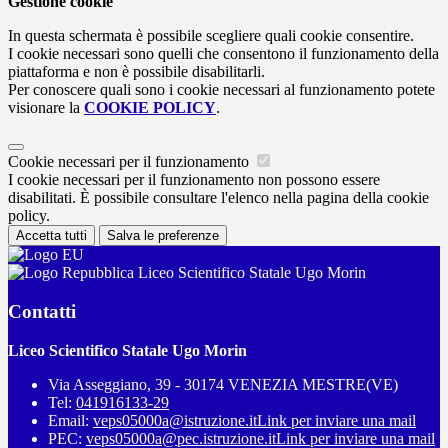
Gestione cookie
In questa schermata è possibile scegliere quali cookie consentire.
I cookie necessari sono quelli che consentono il funzionamento della
piattaforma e non è possibile disabilitarli.
Per conoscere quali sono i cookie necessari al funzionamento potete
visionare la
COOKIE POLICY
.
Cookie necessari per il funzionamento
I cookie necessari per il funzionamento non possono essere
disabilitati. È possibile consultare l'elenco nella pagina della cookie
policy.
Accetta tutti
Salva le preferenze
Liceo Scientifico Statale Ugo Morin
Contatti
Liceo Scientifico Statale Ugo Morin
Via Asseggiano, 39 - 30174 VENEZIA MESTRE(VE)
Tel:
041916133-29
Email:
veps05000a@istruzione.it
Link per inviare una mail
PEC:
veps05000a@pec.istruzione.it
Link per inviare una mail