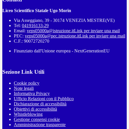
Liceo Scientifico Statale Ugo Morin
Via Asseggiano, 39 - 30174 VENEZIA MESTRE(VE)
Tel:
041916133-29
Email:
veps05000a@istruzione.it
Link per inviare una mail
PEC:
veps05000a@pec.istruzione.it
Link per inviare una mail
C.F.: 90072720270
Finanziato dall'Unione europea - NextGenerationEU
Sezione Link Utili
Cookie policy
Note legali
Informativa Privacy
Ufficio Relazioni con il Pubblico
Dichiarazione di accessibilità
Obiettivi di accessibilità
Whistleblowing
Gestione consensi cookie
Amministrazione trasparente