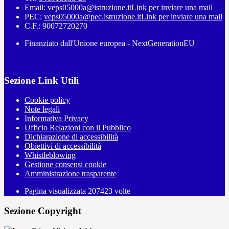
Email:
veps05000a@istruzione.it
Link per inviare una mail
PEC:
veps05000a@pec.istruzione.it
Link per inviare una mail
C.F.: 90072720270
Finanziato dall'Unione europea - NextGenerationEU
Sezione Link Utili
Cookie policy
Note legali
Informativa Privacy
Ufficio Relazioni con il Pubblico
Dichiarazione di accessibilità
Obiettivi di accessibilità
Whistleblowing
Gestione consensi cookie
Amministrazione trasparente
Pagina visualizzata
207423
volte
Sezione Copyright