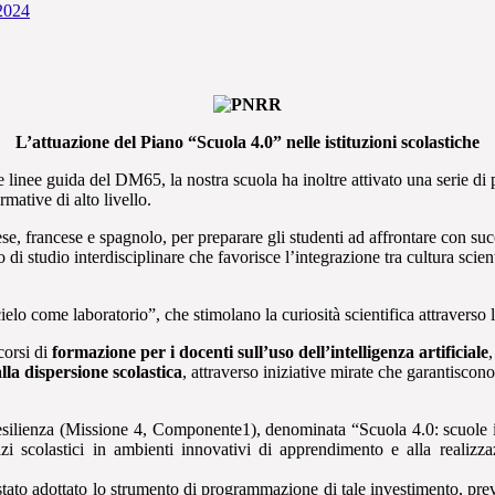
-2024
L’attuazione del Piano “Scuola 4.0” nelle istituzioni scolastiche
linee guida del DM65, la nostra scuola ha inoltre attivato una serie di p
rmative di alto livello.
se, francese e spagnolo, per preparare gli studenti ad affrontare con succes
o di studio interdisciplinare che favorisce l’integrazione tra cultura s
cielo come laboratorio”, che stimolano la curiosità scientifica attraverso 
corsi di
formazione per i docenti sull’uso dell’intelligenza artificiale
,
lla dispersione scolastica
, attraverso iniziative mirate che garantisco
e resilienza (Missione 4, Componente1), denominata “Scuola 4.0: scuole
 scolastici in ambienti innovativi di apprendimento e alla realizzazi
 stato adottato lo strumento di programmazione di tale investimento, p