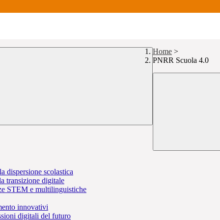
Home
>
PNRR Scuola 4.0
lla dispersione scolastica
 transizione digitale
ze STEM e multilinguistiche
mento innovativi
ioni digitali del futuro