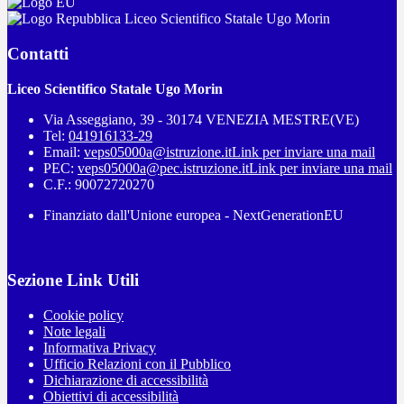
Liceo Scientifico Statale Ugo Morin
Contatti
Liceo Scientifico Statale Ugo Morin
Via Asseggiano, 39 - 30174 VENEZIA MESTRE(VE)
Tel:
041916133-29
Email:
veps05000a@istruzione.it
Link per inviare una mail
PEC:
veps05000a@pec.istruzione.it
Link per inviare una mail
C.F.: 90072720270
Finanziato dall'Unione europea - NextGenerationEU
Sezione Link Utili
Cookie policy
Note legali
Informativa Privacy
Ufficio Relazioni con il Pubblico
Dichiarazione di accessibilità
Obiettivi di accessibilità