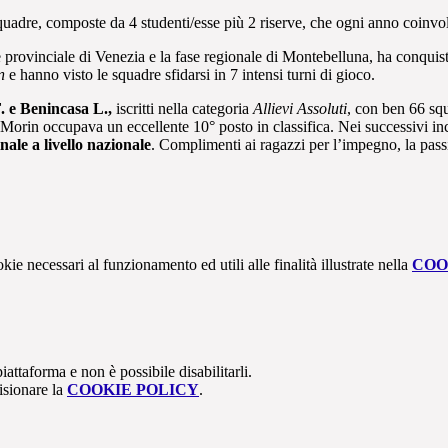
uadre, composte da 4 studenti/esse più 2 riserve, che ogni anno coinvolge
provinciale di Venezia e la fase regionale di Montebelluna, ha conquista
n
e hanno visto le squadre sfidarsi in 7 intensi turni di gioco.
. e Benincasa L.,
iscritti nella categoria
Allievi Assoluti
, con ben 66 sq
l Morin occupava un eccellente 10° posto in classifica. Nei successivi inc
inale a livello nazionale
. Complimenti ai ragazzi per l’impegno, la passi
kie necessari al funzionamento ed utili alle finalità illustrate nella
COO
attaforma e non è possibile disabilitarli.
isionare la
COOKIE POLICY
.