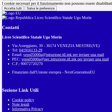
I cookie necessari per il funzionamento non possono essere disabilitati.
Accetta tutti
Salva le preferenze
Liceo Scientifico Statale Ugo Morin
Contatti
Liceo Scientifico Statale Ugo Morin
Via Asseggiano, 39 - 30174 VENEZIA MESTRE(VE)
Tel:
041916133-29
Email:
veps05000a@istruzione.it
Link per inviare una mail
PEC:
veps05000a@pec.istruzione.it
Link per inviare una mail
C.F.: 90072720270
Finanziato dall'Unione europea - NextGenerationEU
Sezione Link Utili
Cookie policy
Note legali
Informativa Privacy