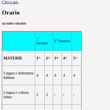
Clicca qui.
Orario
QUADRO ORARIO
1°
2° biennio
biennio
MATERIE
1^
2^
3^
4^
5^
Lingua e letteratura
4
4
4
4
4
italiana
Lingua e cultura
2
2
/
/
/
latina