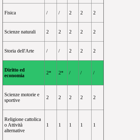
Fisica
/
/
2
2
2
Scienze naturali
2
2
2
2
2
Storia dell'Arte
/
/
2
2
2
Diritto ed
2*
2*
/
/
/
economia
Scienze motorie e
2
2
2
2
2
sportive
Religione cattolica
o Attività
1
1
1
1
1
alternative