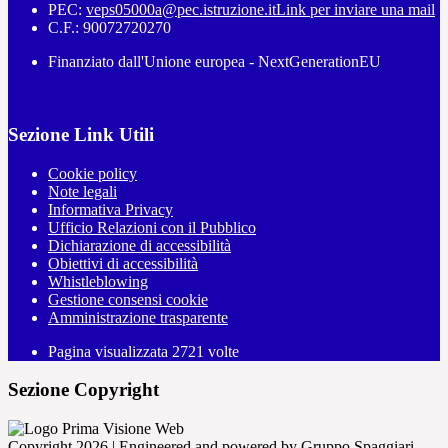
PEC:
veps05000a@pec.istruzione.it
Link per inviare una mail
C.F.: 90072720270
Finanziato dall'Unione europea - NextGenerationEU
Sezione Link Utili
Cookie policy
Note legali
Informativa Privacy
Ufficio Relazioni con il Pubblico
Dichiarazione di accessibilità
Obiettivi di accessibilità
Whistleblowing
Gestione consensi cookie
Amministrazione trasparente
Pagina visualizzata
2721
volte
Sezione Copyright
Copyright 2026 | Engineered and powered by Gruppo Spaggiari