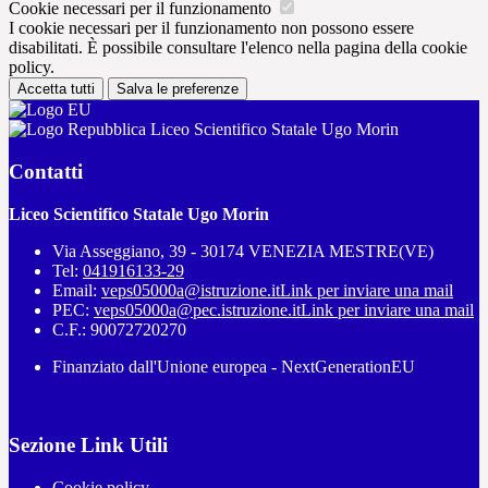
Cookie necessari per il funzionamento
I cookie necessari per il funzionamento non possono essere
disabilitati. È possibile consultare l'elenco nella pagina della cookie
policy.
Accetta tutti
Salva le preferenze
Liceo Scientifico Statale Ugo Morin
Contatti
Liceo Scientifico Statale Ugo Morin
Via Asseggiano, 39 - 30174 VENEZIA MESTRE(VE)
Tel:
041916133-29
Email:
veps05000a@istruzione.it
Link per inviare una mail
PEC:
veps05000a@pec.istruzione.it
Link per inviare una mail
C.F.: 90072720270
Finanziato dall'Unione europea - NextGenerationEU
Sezione Link Utili
Cookie policy