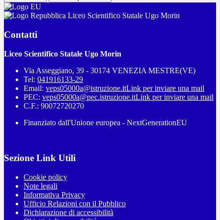
Liceo Scientifico Statale Ugo Morin
Contatti
Liceo Scientifico Statale Ugo Morin
Via Asseggiano, 39 - 30174 VENEZIA MESTRE(VE)
Tel:
041916133-29
Email:
veps05000a@istruzione.it
Link per inviare una mail
PEC:
veps05000a@pec.istruzione.it
Link per inviare una mail
C.F.: 90072720270
Finanziato dall'Unione europea - NextGenerationEU
Sezione Link Utili
Cookie policy
Note legali
Informativa Privacy
Ufficio Relazioni con il Pubblico
Dichiarazione di accessibilità