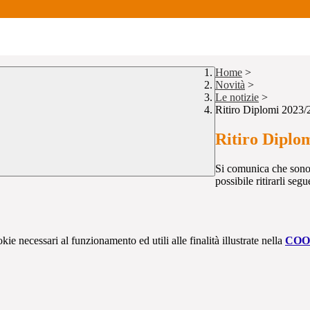
Home
>
Novità
>
Le notizie
>
Ritiro Diplomi 2023/
Ritiro Diplo
Si comunica che sono d
possibile ritirarli se
kie necessari al funzionamento ed utili alle finalità illustrate nella
COO