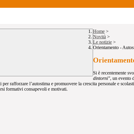
Home
>
Novità
>
Le notizie
>
Orientamento - Autost
Orientamento
Si è recentemente svo
dintorni"
, un evento d
reti per rafforzare l’autostima e promuovere la crescita personale e scol
rsi formativi consapevoli e motivati.