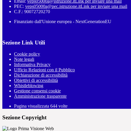
Email:
veps05000a@istruzione.it
Link per inviare una mail
PEC:
veps05000a@pec.istruzione.it
Link per inviare una mail
C.F.: 90072720270
Finanziato dall'Unione europea - NextGenerationEU
Sezione Link Utili
Cookie policy
Note legali
Informativa Privacy
Ufficio Relazioni con il Pubblico
Dichiarazione di accessibilità
Obiettivi di accessibilità
Whistleblowing
Gestione consensi cookie
Amministrazione trasparente
Pagina visualizzata
644
volte
Sezione Copyright