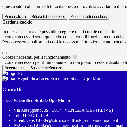
Questo sito o gli strumenti terzi da questo utilizzati si avvalgono di coo
Personalizza
Rifiuta tutti
i cookies
Accetta tutti
i cookies
Gestione cookie
In questa schermata è possibile scegliere quali cookie consentire.
I cookie necessari sono quelli che consentono il funzionamento della pi
Per conoscere quali sono i cookie necessari al funzionamento potete v
Cookie necessari per il funzionamento
I cookie necessari per il funzionamento non possono essere disabilitati.
Accetta tutti
Salva le preferenze
Liceo Scientifico Statale Ugo Morin
Contatti
Liceo Scientifico Statale Ugo Morin
Via Asseggiano, 39 - 30174 VENEZIA MESTRE(VE)
Tel:
041916133-29
Email:
veps05000a@istruzione.it
Link per inviare una mail
PEC:
veps05000a@pec.istruzione.it
Link per inviare una mail