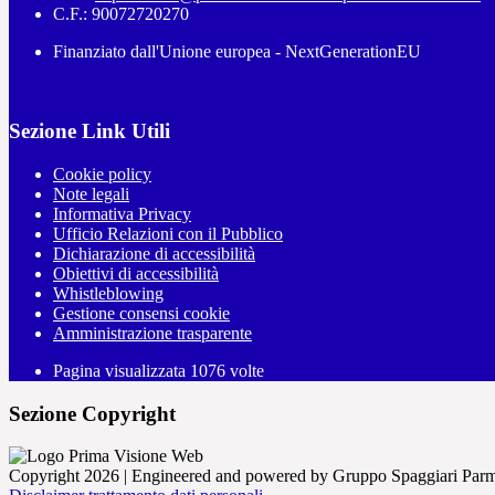
C.F.: 90072720270
Finanziato dall'Unione europea - NextGenerationEU
Sezione Link Utili
Cookie policy
Note legali
Informativa Privacy
Ufficio Relazioni con il Pubblico
Dichiarazione di accessibilità
Obiettivi di accessibilità
Whistleblowing
Gestione consensi cookie
Amministrazione trasparente
Pagina visualizzata
1076
volte
Sezione Copyright
Copyright 2026 | Engineered and powered by Gruppo Spaggiari Parm