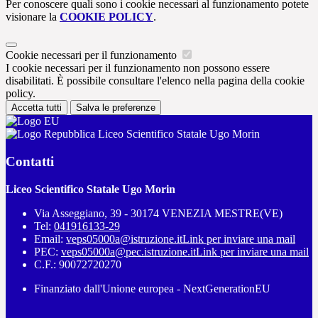
Per conoscere quali sono i cookie necessari al funzionamento potete
visionare la
COOKIE POLICY
.
Cookie necessari per il funzionamento
I cookie necessari per il funzionamento non possono essere
disabilitati. È possibile consultare l'elenco nella pagina della cookie
policy.
Accetta tutti
Salva le preferenze
Liceo Scientifico Statale Ugo Morin
Contatti
Liceo Scientifico Statale Ugo Morin
Via Asseggiano, 39 - 30174 VENEZIA MESTRE(VE)
Tel:
041916133-29
Email:
veps05000a@istruzione.it
Link per inviare una mail
PEC:
veps05000a@pec.istruzione.it
Link per inviare una mail
C.F.: 90072720270
Finanziato dall'Unione europea - NextGenerationEU