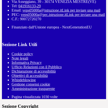
Via Asseggiano, 39 - 30174 VENEZIA MESTRE(VE)
Tel:
041916133-29
Email:
veps05000a@istruzione.it
Link per inviare una mail
PEC:
veps05000a@pec.istruzione.it
Link per inviare una mail
C.F.: 90072720270
Finanziato dall'Unione europea - NextGenerationEU
Sezione Link Utili
Cookie policy
Note legali
Informativa Privacy
Ufficio Relazioni con il Pubblico
Dichiarazione di accessibilità
Obiettivi di accessibilità
Whistleblowing
Gestione consensi cookie
Amministrazione trasparente
Pagina visualizzata
1030
volte
Sezione Copyright