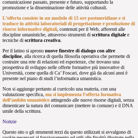
comunicazione passato, presente e futuro, supportando la
promozione e la disseminazione delle attività culturali.
L’offerta consiste in un modulo di 15 ore postmeridiane e si
traduce in attività laboratoriali di progettazione e produzione di
risorse informative digitali
, contenuti per il Web, afferenti alle
discipline umanistiche, attraverso strumenti di
scrittura digitale
e
tecniche di
scrittura creativa
.
Per il latino si aprono
nuove finestre di dialogo con altre
discipline
, alla ricerca di quella filosofia operativa che permette di
costruire una rete di relazioni ed esperienze, che trovano una
prospettiva di sviluppo nelle offerte formative più innovative di
Università, come quella di Ca’ Foscari, dove già da alcuni anni è
presente nel piano di studi l’informatica umanistica.
Non si aggiunge pertanto al curricolo una materia, con una
valutazione specifica,
ma si implementa l’offerta formativa
dell’ambito umanistico
attingendo alle nuove risorse digitali, senza
dimenticare la natura del comunicare (mettere in comune) e il DNA
umile della scrittura.
Notizie
Questo sito o gli strumenti terzi da questo utilizzati si avvalgono di
cookie necessari al funzionamento ed utili alle finalità illustrate nella