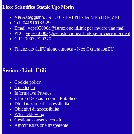
Liceo Scientifico Statale Ugo Morin
Via Asseggiano, 39 - 30174 VENEZIA MESTRE(VE)
Tel:
041916133-29
Email:
veps05000a@istruzione.it
Link per inviare una mail
PEC:
veps05000a@pec.istruzione.it
Link per inviare una mail
C.F.: 90072720270
Finanziato dall'Unione europea - NextGenerationEU
Sezione Link Utili
Cookie policy
Note legali
Informativa Privacy
Ufficio Relazioni con il Pubblico
Dichiarazione di accessibilità
Obiettivi di accessibilità
Whistleblowing
Gestione consensi cookie
Amministrazione trasparente