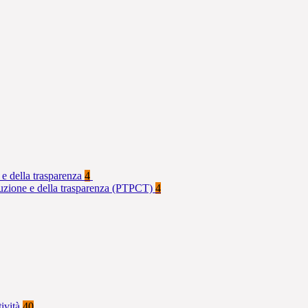
 e della trasparenza
4
rruzione e della trasparenza (PTPCT)
4
tività
40