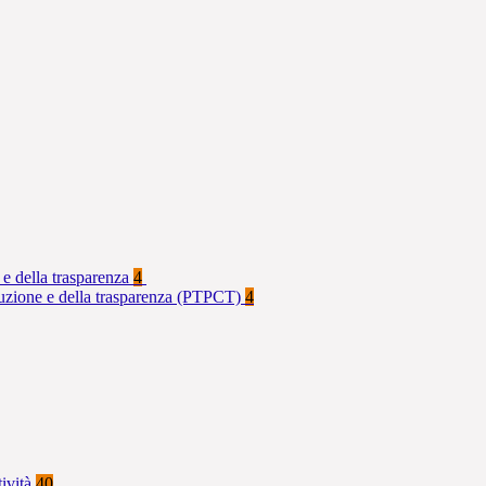
 e della trasparenza
4
rruzione e della trasparenza (PTPCT)
4
tività
40