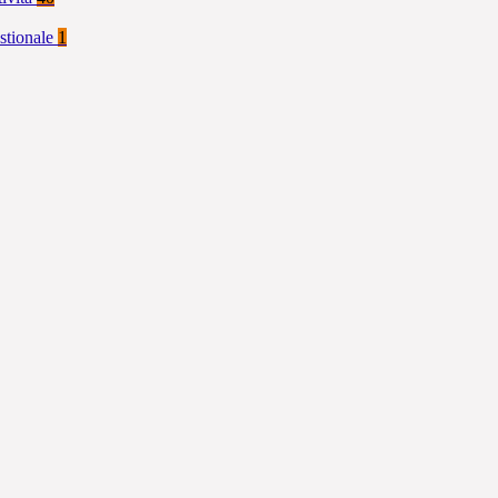
stionale
1