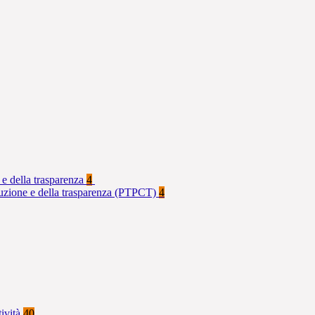
 e della trasparenza
4
rruzione e della trasparenza (PTPCT)
4
tività
40