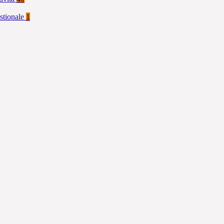
stionale
1