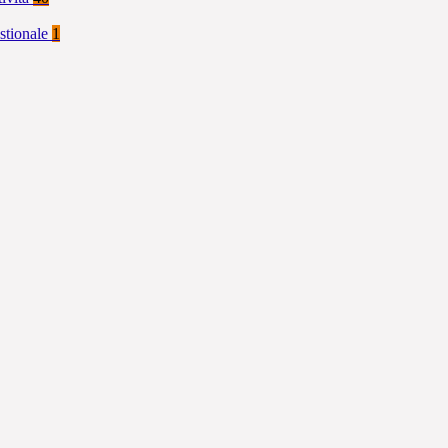
stionale
1