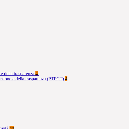
 e della trasparenza
4
rruzione e della trasparenza (PTPCT)
4
tività
40