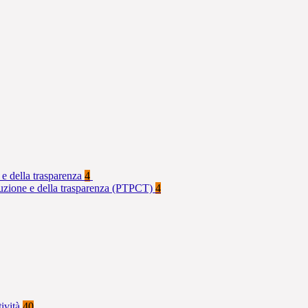
 e della trasparenza
4
rruzione e della trasparenza (PTPCT)
4
tività
40