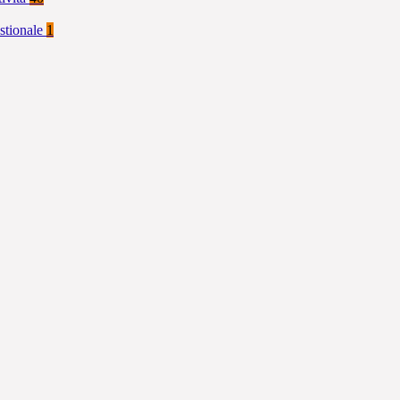
stionale
1